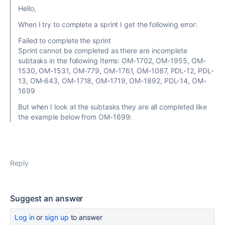
Hello,
When I try to complete a sprint I get the following error:
Failed to complete the sprint
Sprint cannot be completed as there are incomplete
subtasks in the following Items: OM-1702, OM-1955, OM-
1530, OM-1531, OM-779, OM-1761, OM-1087, PDL-12, PDL-
13, OM-643, OM-1718, OM-1719, OM-1892, PDL-14, OM-
1699
But when I look at the subtasks they are all completed like
the example below from OM-1699:
Reply
Suggest an answer
Log in
or
sign up
to answer