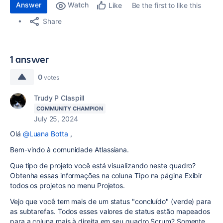
Answer
Watch
Be the first to like this
Like
Share
1 answer
0
votes
Trudy P Claspill
COMMUNITY CHAMPION
July 25, 2024
Olá
@Luana Botta
,
Bem-vindo à comunidade Atlassiana.
Que tipo de projeto você está visualizando neste quadro?
Obtenha essas informações na coluna Tipo na página Exibir
todos os projetos no menu Projetos.
Vejo que você tem mais de um status "concluído" (verde) para
as subtarefas. Todos esses valores de status estão mapeados
para a coluna mais à direita em seu quadro Scrum? Somente