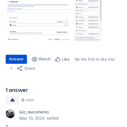
Answer
Watch
Be the first to like this
Like
Share
1 answer
0
votes
luiz_nascimento
May 10, 2024
edited
?