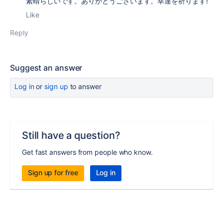
素晴らしいです。ありがとうございます。幸運を祈ります!
Like
Reply
Suggest an answer
Log in
or
sign up
to answer
Still have a question?
Get fast answers from people who know.
Sign up for free
Log in