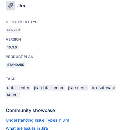
Jira
DEPLOYMENT TYPE
SERVER
VERSION
10.3.0
PRODUCT PLAN
STANDARD
TAGS
data-center
jira-data-center
jira-server
jira-software
server
Community showcase
Understanding Issue Types in Jira
What are Issues in Jira