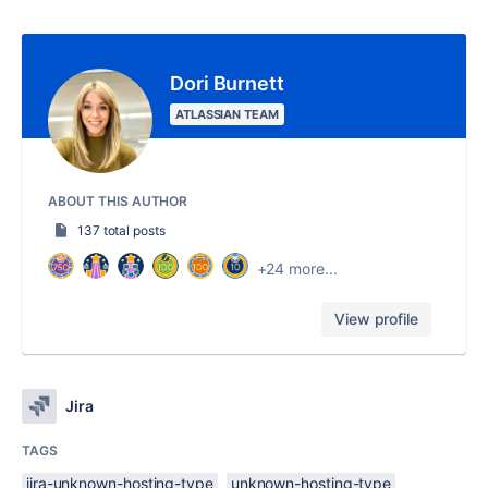
Dori Burnett
ATLASSIAN TEAM
ABOUT THIS AUTHOR
137 total posts
+24 more...
View profile
Jira
TAGS
jira-unknown-hosting-type
unknown-hosting-type