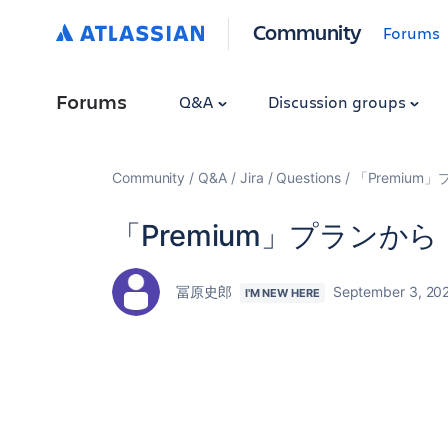
Community
Forums
Forums
Q&A
Discussion groups
Community
Q&A
Jira
Questions
「Premium
「Premium」プランか
冨原史郎
September 3, 20
I'M NEW HERE