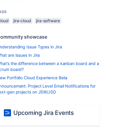
AGS
cloud
jira-cloud
jira-software
ommunity showcase
nderstanding Issue Types in Jira
hat are Issues in Jira
hat’s the difference between a kanban board and a
crum board?
ew Portfolio Cloud Experience Beta
nnouncement: Project Level Email Notifications for
ext-gen projects on JSW/JSD
Upcoming Jira Events