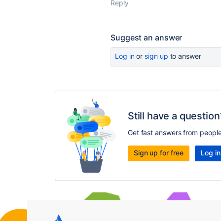
Reply
Suggest an answer
Log in
or
sign up
to answer
Still have a question
Get fast answers from peopl
Sign up for free
Log in