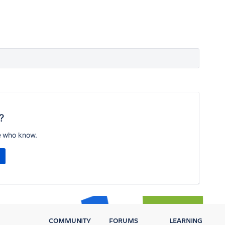
?
e who know.
COMMUNITY
FORUMS
LEARNING