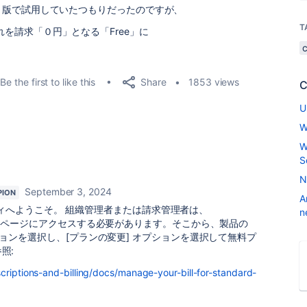
」版で試用していたつもりだったのですが、
T
れを請求「０円」となる「
Free
」に
Share
Be the first to like this
1853 views
C
U
W
W
S
N
September 3, 2024
PION
A
ュニティへようこそ。 組織管理者または請求管理者は、
n
ページにアクセスする必要があります。そこから、製品の
ションを選択し、[プランの変更] オプションを選択して無料プ
照:
criptions-and-billing/docs/manage-your-bill-for-standard-