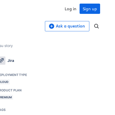
Log in
Sign up
Ask a question
su story
Jira
EPLOYMENT TYPE
CLOUD
RODUCT PLAN
PREMIUM
AGS