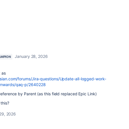
January 28, 2026
AMPION
t as
ssian.com/forums/Jira-questions/Update-all-logged-work-
ownwards/qaq-p/2640228
eference by Parent (as this field replaced Epic Link)
this?
29, 2026