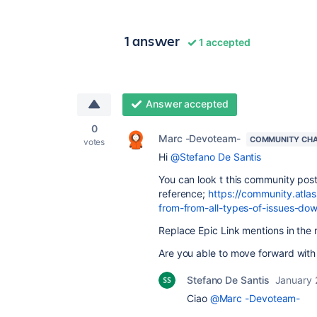
1 answer
1 accepted
Answer accepted
0
Marc -Devoteam-
COMMUNITY CH
votes
Hi
@Stefano De Santis
You can look t this community pos
reference;
https://community.atla
from-from-all-types-of-issues-d
Replace Epic Link mentions in the r
Are you able to move forward with 
Stefano De Santis
January 
Ciao
@Marc -Devoteam-