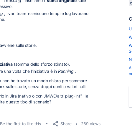
 in
Running
, inseriamo l'
stima originale
sulle
essivo.
ng
, i vari team inseriscono tempi e log lavorano
C
he.
U
W
 avviene sulle storie.
W
S
N
iziativa
(somma dello sforzo stimato).
A
e una volta che l'iniziativa è in
Running
.
n
ora non ho trovato un modo chiaro per sommare
rk sulle storie, senza doppi conti o valori nulli.
lo in Jira (nativo o con JMWE/altri plug-in)? Hai
re questo tipo di scenario?
Share
Be the first to like this
269 views