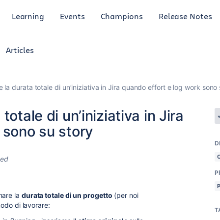
Learning
Events
Champions
Release Notes
Articles
la durata totale di un’iniziativa in Jira quando effort e log work sono 
otale di un’iniziativa in Jira
 sono su story
D
ted
P
nare la
durata totale di un progetto
(per noi
modo di lavorare:
T