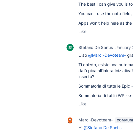
The best I can give you is t
You can't use the ootb field,
Apps won't help here as the r
Like
Stefano De Santis
January 
Ciao
@Marc -Devoteam-
graz
Ti chiedo, esiste una automa
dall'epica all'intera Iniziativ
inserito?
Sommatoria di tutte le Epic
Sommatoria di tutti i WP --> 
Like
Marc -Devoteam-
COMMUNI
Hi
@Stefano De Santis