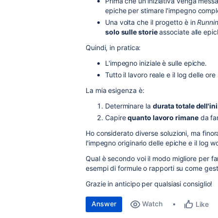
Prima che un'iniziativa venga messa
epiche per stimare l'impegno compl
Una volta che il progetto è in
Runni
solo sulle storie
associate alle epic
Quindi, in pratica:
L'impegno iniziale è sulle epiche.
Tutto il lavoro reale e il log delle ore
La mia esigenza è:
Determinare la
durata totale dell'in
Capire
quanto lavoro rimane
da far
Ho considerato diverse soluzioni, ma fin
l'impegno originario delle epiche e il log wo
Qual è secondo voi il modo migliore per far
esempi di formule o rapporti su come gesti
Grazie in anticipo per qualsiasi consiglio!
Answer
Watch
Like