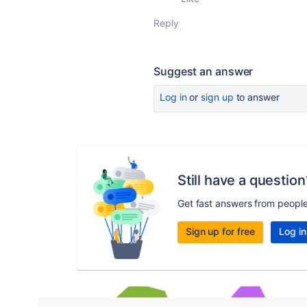
Reply
Suggest an answer
Log in
or
sign up
to answer
Still have a question
Get fast answers from peopl
Sign up for free
Log in