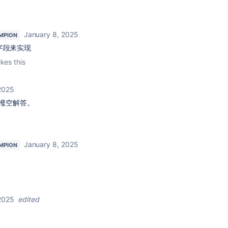
January 8, 2025
MPION
 字段来实现
ikes this
2025
撥空解答。
January 8, 2025
MPION
2025
edited