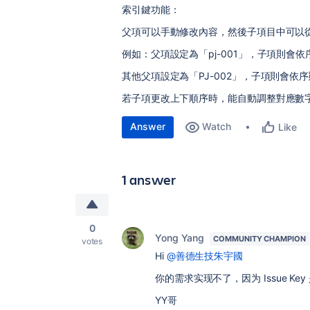
索引鍵功能：
父項可以手動修改內容，然後子項目中可以從
例如：父項設定為「pj-001」，子項則會依序顯示
其他父項設定為「PJ-002」，子項則會依序顯示P
若子項更改上下順序時，能自動調整對應數
Answer
Watch
Like
1 answer
0
Yong Yang
COMMUNITY CHAMPION
votes
Hi
@善德生技朱宇國
你的需求实现不了，因为 Issue 
YY哥