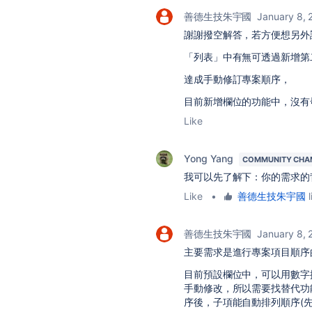
善德生技朱宇國
January 8, 
謝謝撥空解答，若方便想另外
「列表」中有無可透過新增第
達成手動修訂專案順序，
目前新增欄位的功能中，沒有
Like
Yong Yang
COMMUNITY CHA
我可以先了解下：你的需求的
Like
•
善德生技朱宇國
l
善德生技朱宇國
January 8, 
主要需求是進行專案項目順序
目前預設欄位中，可以用數字
手動修改，所以需要找替代功
序後，子項能自動排列順序(