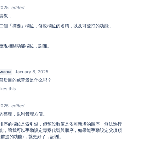
2025
edited
請教，
二個「摘要」欄位，修改欄位的名稱，以及可登打的功能，
發現相關功能欄位，謝謝。
January 8, 2025
MPION
背后目的或背景是什么吗？
ikes this
2025
edited
的整理，以利管理方便。
排序的欄位是索引鍵，但預設數值是依照新增的順序，無法進行
能，讓我可以手動設定專案代號與順序，如果能手動設定父項順
先前提的功能)，就更好了，謝謝。