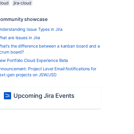
cloud
jira-cloud
ommunity showcase
nderstanding Issue Types in Jira
hat are Issues in Jira
hat’s the difference between a kanban board and a
crum board?
ew Portfolio Cloud Experience Beta
nnouncement: Project Level Email Notifications for
ext-gen projects on JSW/JSD
Upcoming Jira Events