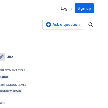
Log in
Sign up
Ask a question
Jira
EPLOYMENT TYPE
CLOUD
ERMISSIONS LEVEL
PRODUCT ADMIN
AGS