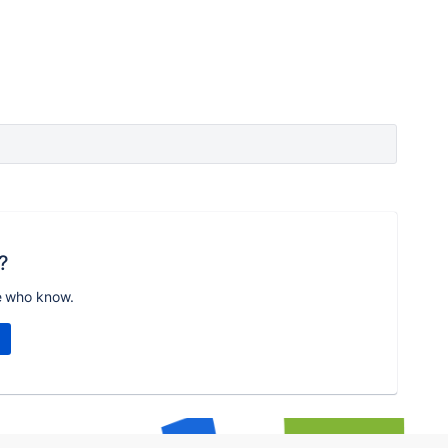
?
e who know.