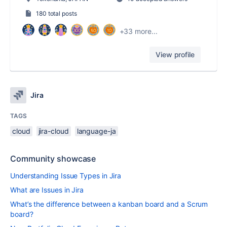
180 total posts
+33 more...
View profile
Jira
TAGS
cloud
jira-cloud
language-ja
Community showcase
Understanding Issue Types in Jira
What are Issues in Jira
What’s the difference between a kanban board and a Scrum
board?