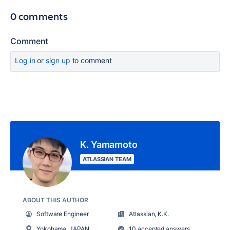
0 comments
Comment
Log in
or
sign up
to comment
K. Yamamoto
ATLASSIAN TEAM
ABOUT THIS AUTHOR
Software Engineer
Atlassian, K.K.
Yokohama, JAPAN
10 accepted answers