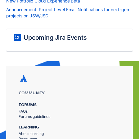
New Portfolio Cloud Experience Beta
Announcement: Project Level Email Notifications for next-gen
projects on JSW/JSD
Upcoming Jira Events
COMMUNITY
FORUMS
FAQs
Forums guidelines
LEARNING
About learning
Resources