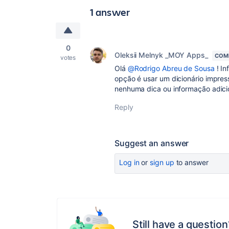
1 answer
0
Oleksii Melnyk _MOY Apps_
COM
votes
Olá
@Rodrigo Abreu de Sousa
! In
opção é usar um dicionário impres
nenhuma dica ou informação adicion
Reply
Suggest an answer
Log in
or
sign up
to answer
Still have a question