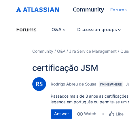
Community
Forums
Forums
Q&A
Discussion groups
Community
Q&A
Jira Service Management
Ques
certificação JSM
Rodrigo Abreu de Sousa
J
I'M NEW HERE
Passados mais de 3 anos as certificaçõe
legenda em português ou permite-se um 
Answer
Watch
Like