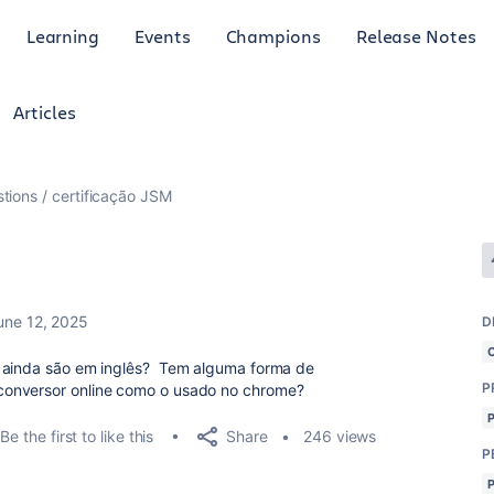
Learning
Events
Champions
Release Notes
Articles
tions
certificação JSM
une 12, 2025
D
s ainda são em inglês? Tem alguma forma de
P
conversor online como o usado no chrome?
Share
Be the first to like this
246 views
P