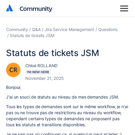
Community
Community
Community
Q&A
Jira Service Management
Questions
Statuts de tickets JSM
Statuts de tickets JSM
Chloé ROLLAND
I'M NEW HERE
November 21, 2025
Bonjour,
J'ai un souci de statuts au niveau de mes demandes JSM.
Tous les types de demandes sont sur le même workflow, je n'ai
pas ou ne trouve pas de restrictions au niveau du workflow,
cependant certains types de demandes ne proposent pas
tous les statuts et transitions disponibles.
Je ne sais pas où configurer ça, si quelqu'un peut m'aider :)