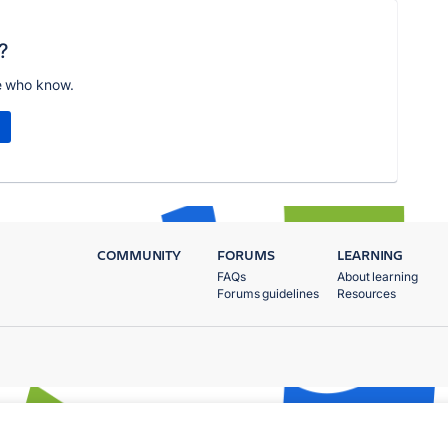
?
e who know.
COMMUNITY
FORUMS
LEARNING
FAQs
About learning
Forums guidelines
Resources