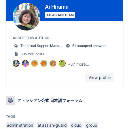
Ai Hirama
ATLASSIAN TEAM
ABOUT THIS AUTHOR
Technical Support Manager
61 accepted answers
395 total posts
+37 more...
View profile
アトラシアン公式 日本語フォーラム
TAGS
administration
atlassian-guard
cloud
group