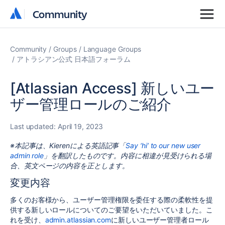
Community
Community
Community
Groups
Language Groups
アトラシアン公式 日本語フォーラム
[Atlassian Access] 新しいユー
ザー管理ロールのご紹介
Last updated:
April 19, 2023
※本記事は、Kierenによる英語記事「
Say ‘hi’ to our new user
admin role
」を翻訳したものです。内容に相違が見受けられる場
合、英文ページの内容を正とします。
変更内容
多くのお客様から、ユーザー管理権限を委任する際の柔軟性を提
供する新しいロールについてのご要望をいただいていました。こ
れを受け、
admin.atlassian.com
に新しいユーザー管理者ロール