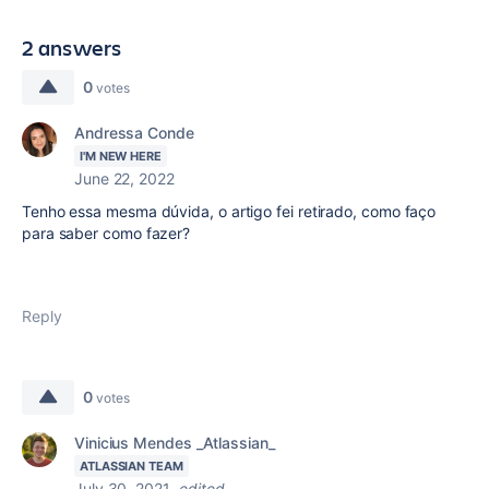
2 answers
0
votes
Andressa Conde
I'M NEW HERE
June 22, 2022
Tenho essa mesma dúvida, o artigo fei retirado, como faço
para saber como fazer?
Reply
0
votes
Vinicius Mendes _Atlassian_
ATLASSIAN TEAM
July 30, 2021
edited