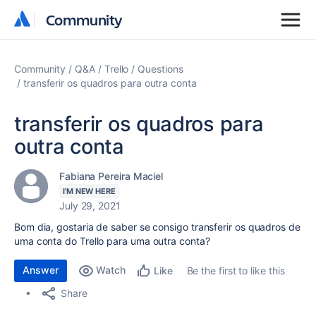
Community
Community
Community
Q&A
Trello
Questions
transferir os quadros para outra conta
transferir os quadros para
outra conta
Fabiana Pereira Maciel
I'M NEW HERE
July 29, 2021
Bom dia, gostaria de saber se consigo transferir os quadros de
uma conta do Trello para uma outra conta?
Answer
Watch
Be the first to like this
Like
Share