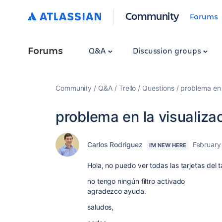
Community
Forums
Forums
Q&A
Discussion groups
Community
Q&A
Trello
Questions
problema en l
problema en la visualizac
Carlos Rodriguez
February
I'M NEW HERE
Hola, no puedo ver todas las tarjetas del ta
no tengo ningún filtro activado
agradezco ayuda.
saludos,