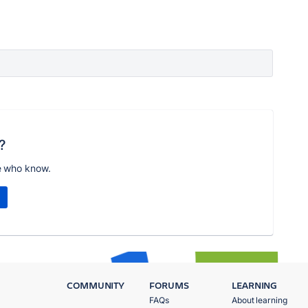
?
e who know.
COMMUNITY
FORUMS
LEARNING
FAQs
About learning