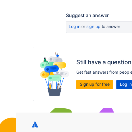
Suggest an answer
Log in
or
sign up
to answer
Still have a question
Get fast answers from peopl
Sign up for free
Log in