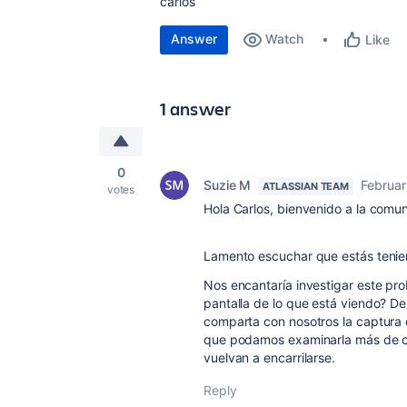
carlos
Answer
Watch
Like
1 answer
0
Suzie M
Februar
ATLASSIAN TEAM
votes
Hola Carlos, bienvenido a la comu
Lamento escuchar que estás teni
Nos encantaría investigar este pr
pantalla de lo que está viendo? De 
comparta con nosotros la captura 
que podamos examinarla más de c
vuelvan a encarrilarse.
Reply