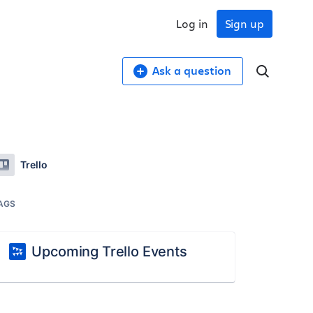
Log in
Sign up
Ask a question
Trello
AGS
Upcoming Trello Events