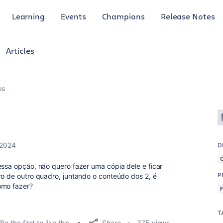
Learning
Events
Champions
Release Notes
Articles
os
 2024
D
essa opção, não quero fazer uma cópia dele e ficar
P
ro de outro quadro, juntando o conteúdo dos 2, é
omo fazer?
T
Share
Be the first to like this
375 views