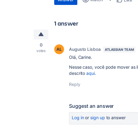
1 answer
0
Augusto Lisboa
ATLASSIAN TEAM
votes
Olá, Carine.
Nesse caso, você pode mover as l
descrito
aqui
.
Reply
Suggest an answer
Log in
or
sign up
to answer