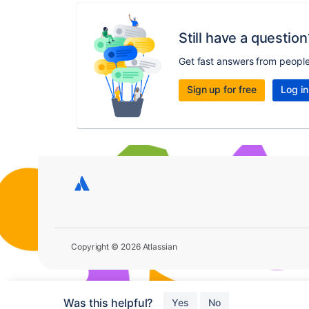
Still have a question
Get fast answers from peopl
Sign up for free
Log in
Copyright © 2026 Atlassian
Was this helpful?
Yes
No