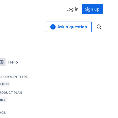
Log in
Sign up
Ask a question
Trello
EPLOYMENT TYPE
CLOUD
RODUCT PLAN
FREE
AGS