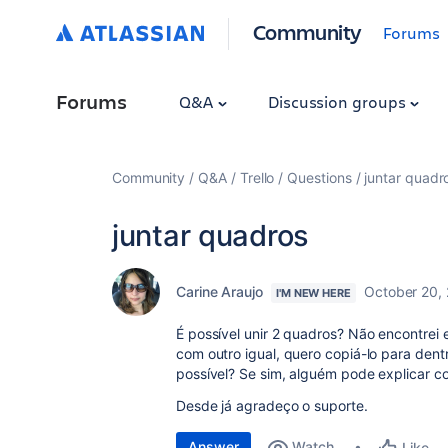
Community
Forums
Forums
Q&A
Discussion groups
Community
Q&A
Trello
Questions
juntar quadr
juntar quadros
Carine Araujo
October 20,
I'M NEW HERE
É possível unir 2 quadros? Não encontrei 
com outro igual, quero copiá-lo para dent
possível? Se sim, alguém pode explicar c
Desde já agradeço o suporte.
Answer
Watch
Like