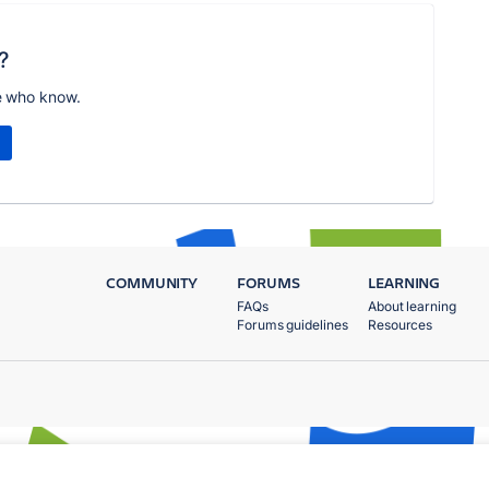
?
e who know.
COMMUNITY
FORUMS
LEARNING
FAQs
About learning
Forums guidelines
Resources