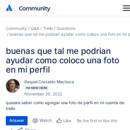
Community
Community
Community
Q&A
Trello
Questions
buenas que tal me podrian ayudar como coloco una foto en mi pe
buenas que tal me podrian
ayudar como coloco una foto
en mi perfil
Raquel Cristaldo Machuca
I'M NEW HERE
November 29, 2022
quisiera saber como agregar una foto de perfil en mi cuenta de
trello
Answer
Watch
Be the first to like this
Like
Share