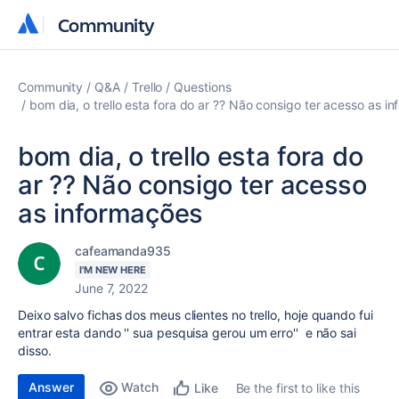
Community
Community
Community
Q&A
Trello
Questions
bom dia, o trello esta fora do ar ?? Não consigo ter acesso as i
bom dia, o trello esta fora do
ar ?? Não consigo ter acesso
as informações
cafeamanda935
I'M NEW HERE
June 7, 2022
Deixo salvo fichas dos meus clientes no trello, hoje quando fui
entrar esta dando '' sua pesquisa gerou um erro'' e não sai
disso.
Answer
Watch
Be the first to like this
Like