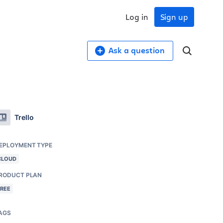
Log in
Sign up
Ask a question
Trello
EPLOYMENT TYPE
CLOUD
RODUCT PLAN
FREE
AGS