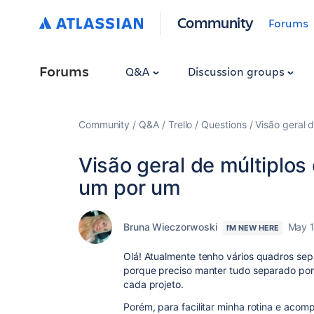
Community
Forums
Forums
Q&A
Discussion groups
Community
Q&A
Trello
Questions
Visão geral 
Visão geral de múltiplos
um por um
Bruna Wieczorwoski
May 1
I'M NEW HERE
Olá! Atualmente tenho vários quadros sepa
porque preciso manter tudo separado por
cada projeto.
Porém, para facilitar minha rotina e aco