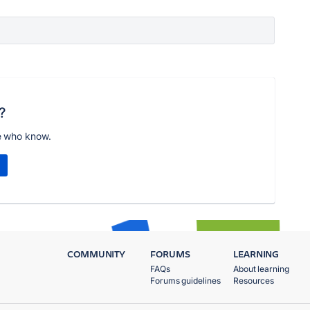
?
e who know.
COMMUNITY
FORUMS
LEARNING
FAQs
About learning
Forums guidelines
Resources