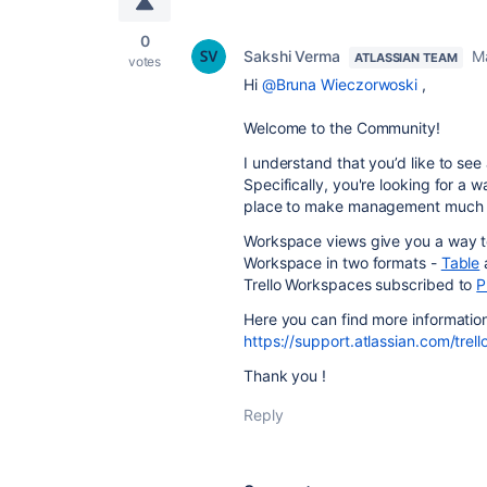
0
Sakshi Verma
M
ATLASSIAN TEAM
votes
Hi
@Bruna Wieczorwoski
,
Welcome to the Community!
I understand that you’d like to see
Specifically, you're looking for a w
place to make management much e
Workspace views give you a way to
Workspace in two formats -
Table
Trello Workspaces subscribed to
P
Here you can find more information
https://support.atlassian.com/tre
Thank you !
Reply