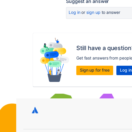
Suggest an answer
Log in
or
sign up
to answer
Still have a question
Get fast answers from peopl
Sign up for free
Log in