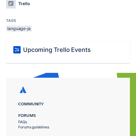
Trello
TAGS
language-ja
Upcoming Trello Events
COMMUNITY
FORUMS
FAQs
Forums guidelines