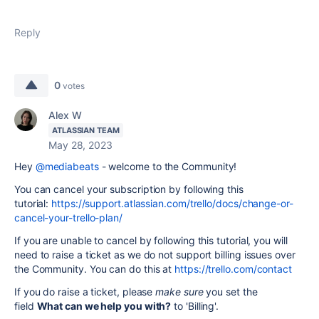
Reply
0
votes
Alex W
ATLASSIAN TEAM
May 28, 2023
Hey
@mediabeats
- welcome to the Community!
You can cancel your subscription by following this
tutorial:
https://support.atlassian.com/trello/docs/change-or-
cancel-your-trello-plan/
If you are unable to cancel by following this tutorial, you will
need to raise a ticket as we do not support billing issues over
the Community. You can do this at
https://trello.com/contact
If you do raise a ticket, please
make sure
you set the
field
What can we help you with
?
to 'Billing'.