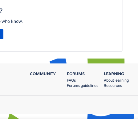
?
e who know.
COMMUNITY
FORUMS
LEARNING
FAQs
About learning
Forums guidelines
Resources