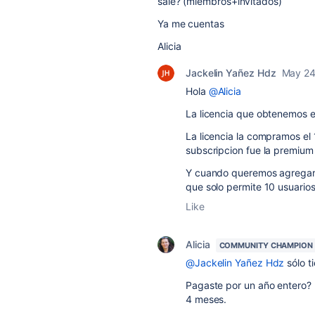
sale? (miembros+invitados)
Ya me cuentas
Alicia
Jackelin Yañez Hdz
May 24
Hola
@Alicia
La licencia que obtenemos es
La licencia la compramos el 
subscripcion fue la premium
Y cuando queremos agregar 
que solo permite 10 usuarios
Like
Alicia
COMMUNITY CHAMPION
@Jackelin Yañez Hdz
sólo t
Pagaste por un año entero? N
4 meses.