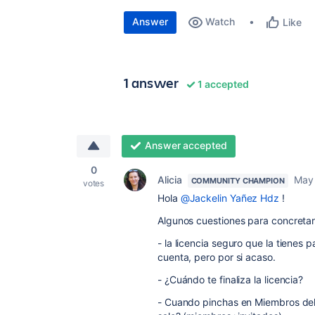
Answer
Watch
Like
1 answer
1 accepted
Answer accepted
0
Alicia
May 
COMMUNITY CHAMPION
votes
Hola
@Jackelin Yañez Hdz
!
Algunos cuestiones para concreta
- la licencia seguro que la tienes
cuenta, pero por si acaso.
- ¿Cuándo te finaliza la licencia?
- Cuando pinchas en Miembros del