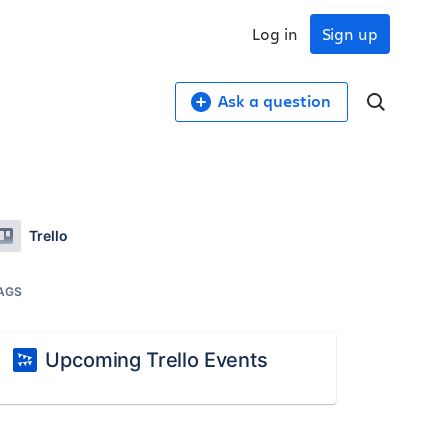
Log in
Sign up
Ask a question
Trello
AGS
Upcoming Trello Events