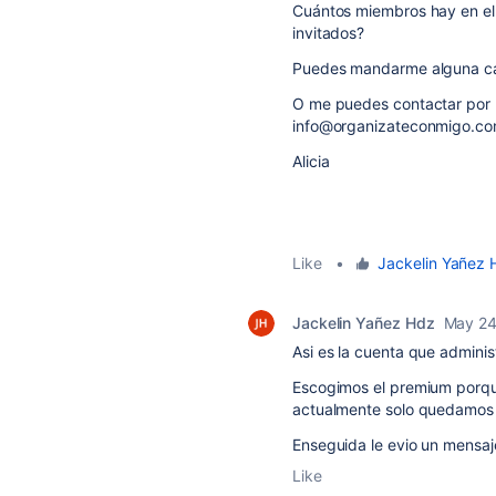
Cuántos miembros hay en el 
invitados?
Puedes mandarme alguna cap
O me puedes contactar por m
info@organizateconmigo.c
Alicia
Like
•
Jackelin Yañez 
Jackelin Yañez Hdz
May 24
Asi es la cuenta que adminis
Escogimos el premium porque
actualmente solo quedamos 1
Enseguida le evio un mensa
Like