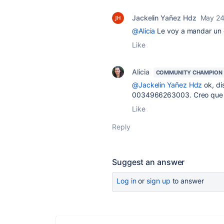
Jackelin Yañez Hdz
May 24
@Alicia
Le voy a mandar un 
Like
Alicia
COMMUNITY CHAMPION
@Jackelin Yañez Hdz
ok, di
0034966263003. Creo que ser
Like
Reply
Suggest an answer
Log in
or
sign up
to answer