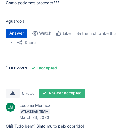
Como podemos proceder???
Aguardo!!
Answer
Watch
Be the first to like this
Like
Share
1 answer
1 accepted
Answer accepted
0
votes
Luciana Munhoz
ATLASSIAN TEAM
March 23, 2023
Olá! Tudo bem? Sinto muito pelo ocorrido!