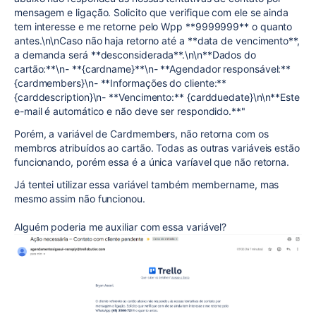
mensagem e ligação. Solicito que verifique com ele se ainda
tem interesse e me retorne pelo Wpp **9999999** o quanto
antes.\n\nCaso não haja retorno até a **data de vencimento**,
a demanda será **desconsiderada**.\n\n**Dados do
cartão:**\n- **{cardname}**\n- **Agendador responsável:**
{cardmembers}\n- **Informações do cliente:**
{carddescription}\n- **Vencimento:** {cardduedate}\n\n**Este
e-mail é automático e não deve ser respondido.**"
Porém, a variável de Cardmembers, não retorna com os
membros atribuídos ao cartão. Todas as outras variáveis estão
funcionando, porém essa é a única varíavel que não retorna.
Já tentei utilizar essa variável também membername, mas
mesmo assim não funcionou.
Alguém poderia me auxiliar com essa variável?