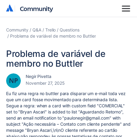
Community
Community
Community
Q&A
Trello
Questions
Problema de variável de membro no Buttler
Problema de variável de
membro no Buttler
Negir Pivetta
November 27, 2025
Eu fiz uma regra no buttler para disparar um e-mail toda vez
que um card fosse movimentado para determinada lista.
Segue a regra: when a card with custom field "COMERCIAL"
set to "Bryan Ascari" is added to list "Aguardando Retorno",
send an email notification to "paulonegir@gmail.com" with
subject "Ação necessária – Contato com cliente pendente" and
message "Bryan Ascari,\n\nO cliente referente ao cartão
abaixo não respondeu às nossas tentativas de contato por