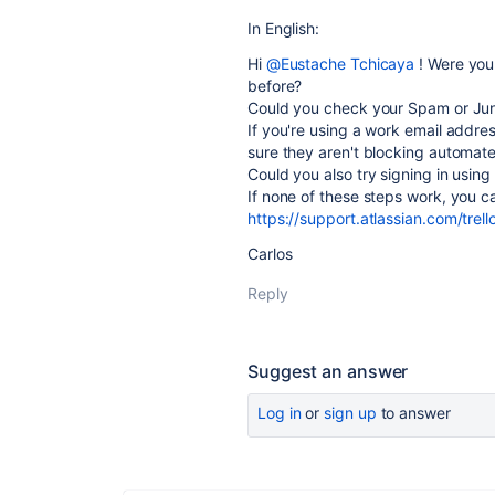
In English:
Hi
@Eustache Tchicaya
! Were you 
before?
Could you check your Spam or Junk 
If you're using a work email addre
sure they aren't blocking automate
Could you also try signing in usin
If none of these steps work, you c
https://support.atlassian.com/trell
Carlos
Reply
Suggest an answer
Log in
or
sign up
to answer