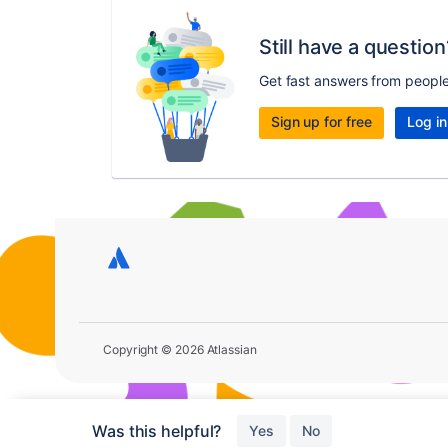
Still have a question
Get fast answers from peopl
Sign up for free
Log in
Copyright © 2026 Atlassian
Was this helpful?
Yes
No