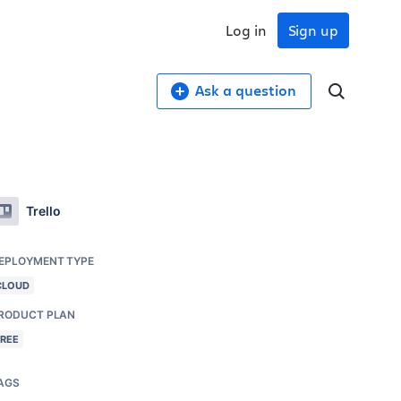
Log in
Sign up
Ask a question
Trello
EPLOYMENT TYPE
CLOUD
RODUCT PLAN
FREE
AGS