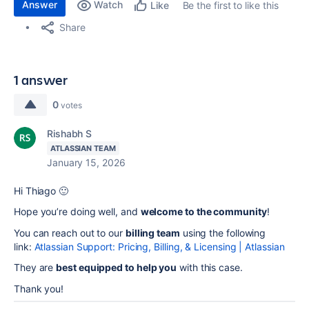
Answer
Watch
Be the first to like this
Like
Share
1 answer
0
votes
Rishabh S
ATLASSIAN TEAM
January 15, 2026
Hi Thiago 🙂
Hope you’re doing well, and
welcome to the community
!
You can reach out to our
billing team
using the following
link:
Atlassian Support: Pricing, Billing, & Licensing | Atlassian
They are
best equipped to help you
with this case.
Thank you!