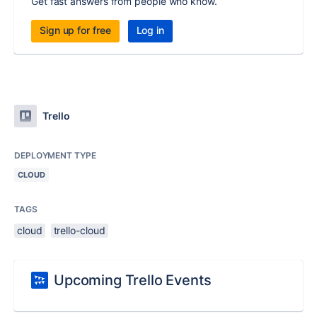
Get fast answers from people who know.
Sign up for free
Log in
Trello
DEPLOYMENT TYPE
CLOUD
TAGS
cloud
trello-cloud
Upcoming Trello Events