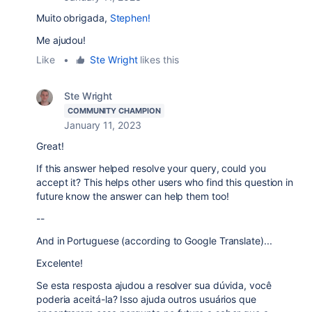
Muito obrigada,
Stephen!
Me ajudou!
Like
•
Ste Wright
likes this
Ste Wright
COMMUNITY CHAMPION
January 11, 2023
Great!
If this answer helped resolve your query, could you
accept it? This helps other users who find this question in
future know the answer can help them too!
--
And in Portuguese (according to Google Translate)...
Excelente!
Se esta resposta ajudou a resolver sua dúvida, você
poderia aceitá-la? Isso ajuda outros usuários que