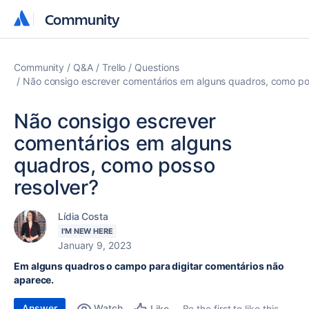
Community
Community
Community
Q&A
Trello
Questions
Não consigo escrever comentários em alguns quadros, como po
Não consigo escrever
comentários em alguns
quadros, como posso
resolver?
Lídia Costa
I'M NEW HERE
January 9, 2023
Em alguns quadros o campo para digitar comentários não
aparece.
Answer
Watch
Be the first to like this
Like