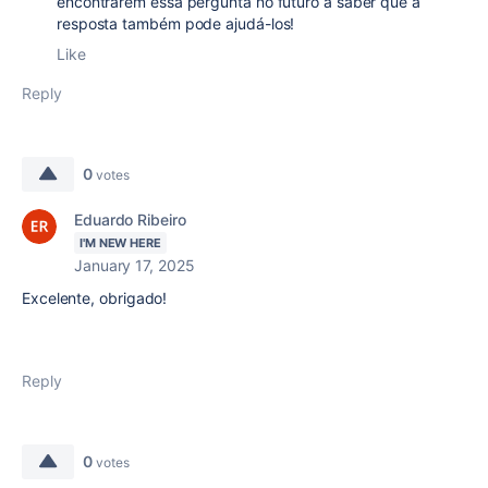
encontrarem essa pergunta no futuro a saber que a
resposta também pode ajudá-los!
Like
Reply
0
votes
Eduardo Ribeiro
I'M NEW HERE
January 17, 2025
Excelente, obrigado!
Reply
0
votes