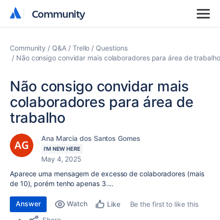
Community
Community
Community
Q&A
Trello
Questions
Não consigo convidar mais colaboradores para área de trabalh
Não consigo convidar mais
colaboradores para área de
trabalho
Ana Marcia dos Santos Gomes
I'M NEW HERE
May 4, 2025
Aparece uma mensagem de excesso de colaboradores (mais
de 10), porém tenho apenas 3....
Answer
Watch
Be the first to like this
Like
Share