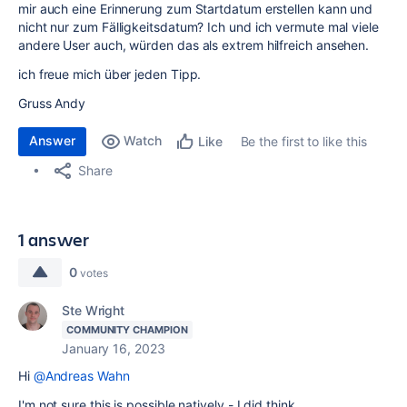
mir auch eine Erinnerung zum Startdatum erstellen kann und
nicht nur zum Fälligkeitsdatum? Ich und ich vermute mal viele
andere User auch, würden das als extrem hilfreich ansehen.
ich freue mich über jeden Tipp.
Gruss Andy
Answer
Watch
Be the first to like this
Like
Share
1 answer
0
votes
Ste Wright
COMMUNITY CHAMPION
January 16, 2023
Hi
@Andreas Wahn
I'm not sure this is possible natively - I did think