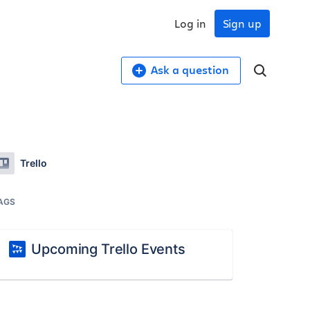
Log in
Sign up
Ask a question
Trello
AGS
Upcoming Trello Events