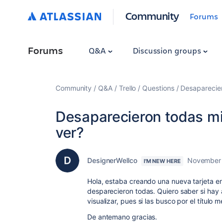
Community
Forums
Forums
Q&A
Discussion groups
Community
Q&A
Trello
Questions
Desaparecier
Desaparecieron todas mis
ver?
DesignerWellco
November 
I'M NEW HERE
Hola, estaba creando una nueva tarjeta en 
desparecieron todas. Quiero saber si hay
visualizar, pues si las busco por el título 
De antemano gracias.