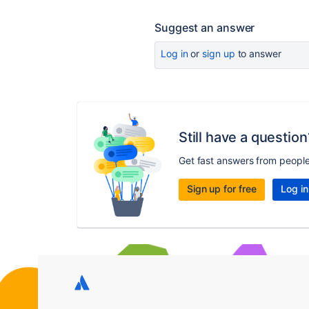
Suggest an answer
Log in
or
sign up
to answer
Still have a question
Get fast answers from peopl
Sign up for free
Log in