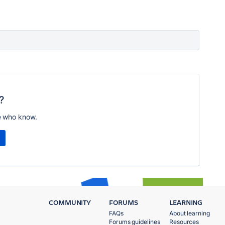
?
e who know.
COMMUNITY
FORUMS
LEARNING
FAQs
About learning
Forums guidelines
Resources