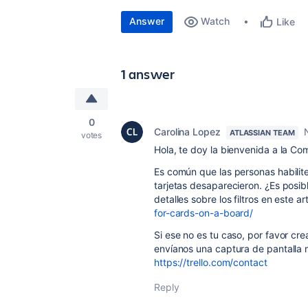
Answer
Watch
Like
1 answer
0
Carolina Lopez
ATLASSIAN TEAM
votes
Hola, te doy la bienvenida a la Co
Es común que las personas habilite
tarjetas desaparecieron. ¿Es posi
detalles sobre los filtros en este ar
for-cards-on-a-board/
Si ese no es tu caso, por favor cre
envíanos una captura de pantalla m
https://trello.com/contact
Reply