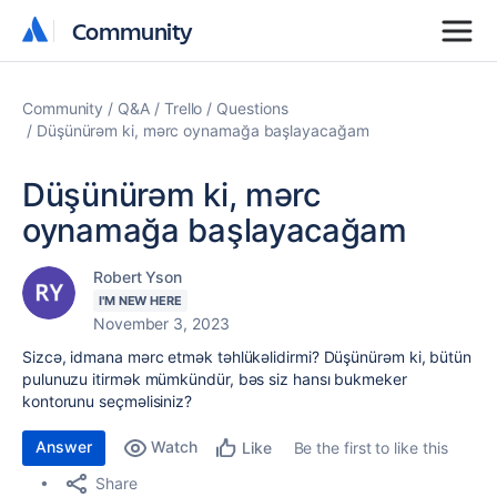
Community
Community
Community
Q&A
Trello
Questions
Düşünürəm ki, mərc oynamağa başlayacağam
Düşünürəm ki, mərc
oynamağa başlayacağam
Robert Yson
I'M NEW HERE
November 3, 2023
Sizcə, idmana mərc etmək təhlükəlidirmi? Düşünürəm ki, bütün
pulunuzu itirmək mümkündür, bəs siz hansı bukmeker
kontorunu seçməlisiniz?
Answer
Watch
Be the first to like this
Like
Share