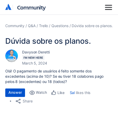
Community
Community
Community
Q&A
Trello
Questions
Dúvida sobre os planos.
Dúvida sobre os planos.
Davyson Deretti
I'M NEW HERE
March 5, 2024
Olá! O pagamento de usuários é feito somente dos
excedentes (acima de 10)? Se eu tiver 18 colabores pago
pelos 8 (excedentes) ou 18 (todos)?
Answer
Watch
Sal
likes this
Like
Share