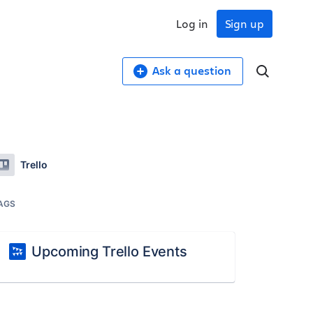
Log in
Sign up
Ask a question
Trello
AGS
Upcoming Trello Events