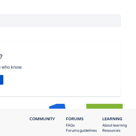
?
e who know.
COMMUNITY
FORUMS
LEARNING
FAQs
About learning
Forums guidelines
Resources