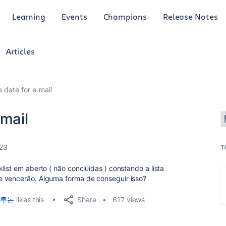
Learning
Events
Champions
Release Notes
Articles
e date for e-mail
-mail
23
T
list em aberto ( não concluidas ) constando a lista
e vencerão. Alguma forma de conseguir isso?
Share
루논
likes this
617 views