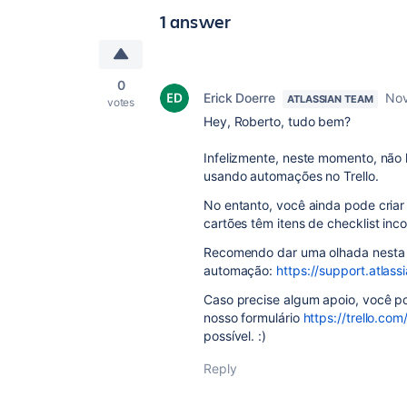
1 answer
0
Erick Doerre
Nov
ATLASSIAN TEAM
votes
Hey, Roberto, tudo bem?
Infelizmente, neste momento, não
usando automações no Trello.
No entanto, você ainda pode criar
cartões têm itens de checklist incom
Recomendo dar uma olhada nesta p
automação:
https://support.atlass
Caso precise algum apoio, você po
nosso formulário
https://trello.com
possível. :)
Reply