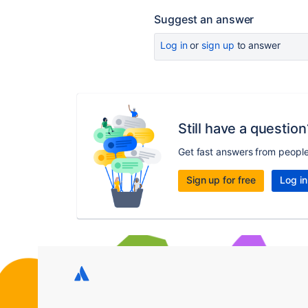
Suggest an answer
Log in
or
sign up
to answer
Still have a question
Get fast answers from peopl
Sign up for free
Log in