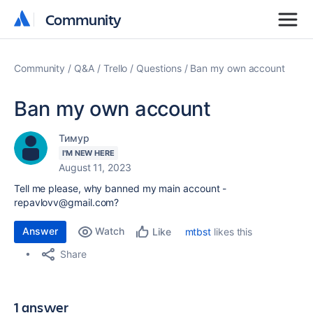
Community
Community
Community
Q&A
Trello
Questions
Ban my own account
Ban my own account
Тимур
I'M NEW HERE
August 11, 2023
Tell me please, why banned my main account -
repavlovv@gmail.com?
Answer
Watch
mtbst
likes this
Like
Share
1 answer