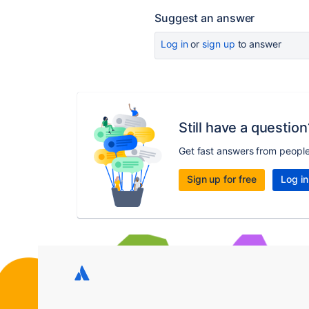
Suggest an answer
Log in
or
sign up
to answer
Still have a question
Get fast answers from peopl
Sign up for free
Log in