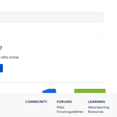
?
e who know.
COMMUNITY
FORUMS
LEARNING
FAQs
About learning
Forums guidelines
Resources