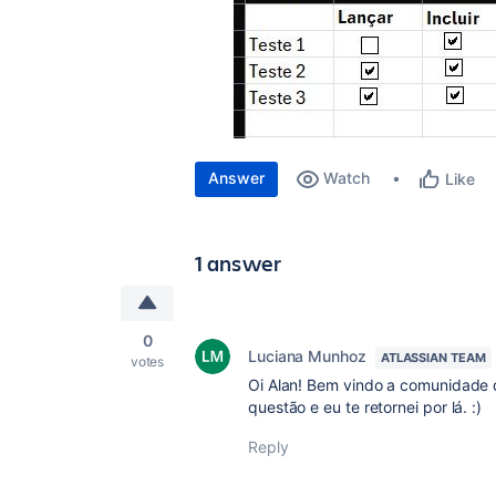
Answer
Watch
Like
1 answer
0
Luciana Munhoz
ATLASSIAN TEAM
votes
Oi Alan! Bem vindo a comunidade 
questão e eu te retornei por lá. :)
Reply