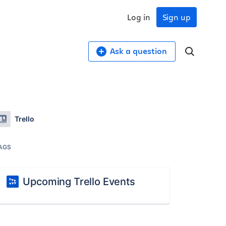
Log in
Sign up
Ask a question
Trello
AGS
Upcoming Trello Events