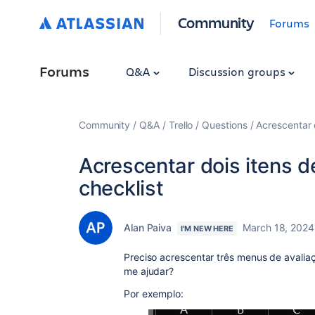
Community
Forums
Forums
Q&A
Discussion groups
Community
Q&A
Trello
Questions
Acrescentar 
Acrescentar dois itens 
checklist
Alan Paiva
March 18, 2024
I'M NEW HERE
Preciso acrescentar três menus de avalia
me ajudar?
Por exemplo: