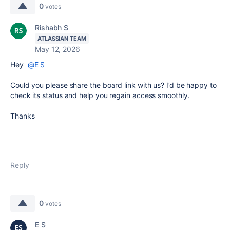
0
votes
Rishabh S
ATLASSIAN TEAM
May 12, 2026
Hey
@E S
Could you please share the board link with us? I’d be happy to
check its status and help you regain access smoothly.
Thanks
Reply
0
votes
E S