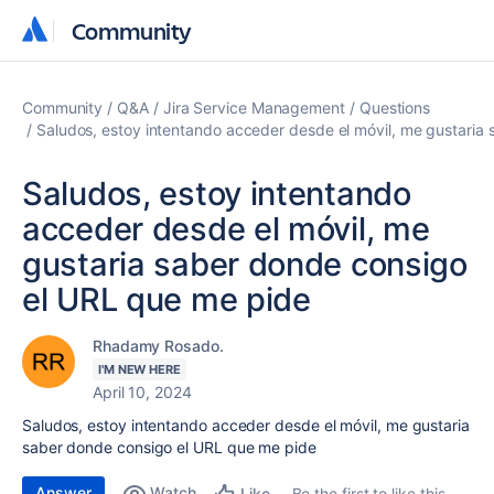
Community
Community
Community
Q&A
Jira Service Management
Questions
Saludos, estoy intentando acceder desde el móvil, me gustaria
Saludos, estoy intentando
acceder desde el móvil, me
gustaria saber donde consigo
el URL que me pide
Rhadamy Rosado.
I'M NEW HERE
April 10, 2024
Saludos, estoy intentando acceder desde el móvil, me gustaria
saber donde consigo el URL que me pide
Answer
Watch
Be the first to like this
Like