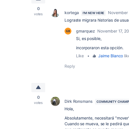
0
kortega
November 
I'M NEW HERE
votes
Lograste migrara historias de usua
gmarquez
November 17, 2
Si, es posible,
incorporaron esta opción.
Like
•
Jaime Blanco
lik
Reply
0
Dirk Ronsmans
COMMUNITY CHAMP
votes
Hola,
Absolutamente, necesitará "mover" 
Cuando se mueva, se le pedirá qu