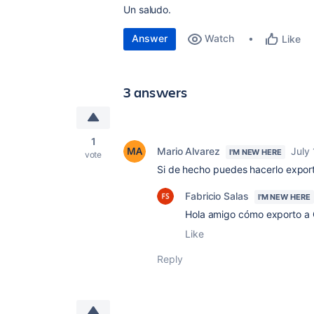
Un saludo.
Answer
Watch
Like
3 answers
1
Mario Alvarez
July
I'M NEW HERE
vote
Si de hecho puedes hacerlo export
Fabricio Salas
I'M NEW HERE
Hola amigo cómo exporto a 
Like
Reply