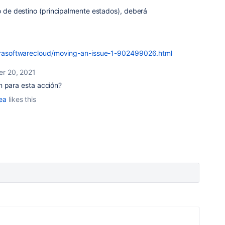
to de destino (principalmente estados), deberá
/jirasoftwarecloud/moving-an-issue-1-902499026.html
er 20, 2021
n para esta acción?
ea
likes this