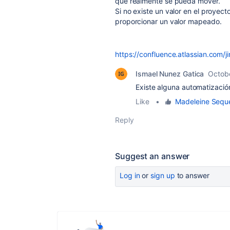
que realmente se pueda mover.
Si no existe un valor en el proyec
proporcionar un valor mapeado.
https://confluence.atlassian.com
Ismael Nunez Gatica
Octob
Existe alguna automatizació
Like
•
Madeleine Sequ
Reply
Suggest an answer
Log in
or
sign up
to answer