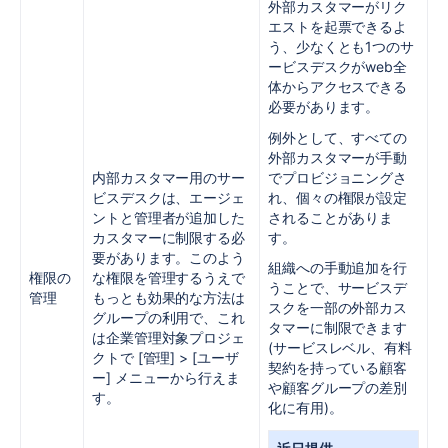
外部カスタマーがリク
エストを起票できるよ
う、少なくとも1つのサ
ービスデスクがweb全
体からアクセスできる
必要があります。
例外として、すべての
外部カスタマーが手動
でプロビジョニングさ
内部カスタマー用のサー
れ、個々の権限が設定
ビスデスクは、エージェ
されることがありま
ントと管理者が追加した
す。
カスタマーに制限する必
要があります。このよう
組織への手動追加を行
権限の
な権限を管理するうえで
うことで、サービスデ
管理
もっとも効果的な方法は
スクを一部の外部カス
グループの利用で、これ
タマーに制限できます
は企業管理対象プロジェ
(サービスレベル、有料
クトで [管理] > [ユーザ
契約を持っている顧客
ー] メニューから行えま
や顧客グループの差別
す。
化に有用)。