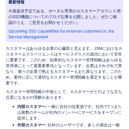
最新情報
今後提供予定である、ポータル専用のカスタマーアカウント用
のSSO機能についてのブログ記事を公開しました。ぜひご確
認のうえ、ご意見をお聞かせください。
Upcoming SSO capabilities for external customers in Jira
Service Management
カスタマーはあらゆる企業の心臓部と言えます。JSMにおけるカ
スタマーエクスペリエンスはサービスデスクの成功において非常
に重要です。このため、効果的なカスタマー管理戦略はあらゆる
管理者にとって最重要事項となっています。企業はそれぞれで異
なり、個々の企業で抱えるカスタマーもまた異なります。このた
め、要件に応じて適切なカスタマー管理戦略を選定することが重
要です。
カスタマー管理戦略の中核として、カスタマーがどのような立ち
位置になるかの理解があります。
内部カスタマー:
一般に自社の従業員です。社内で1つまた
は複数のチームが社内のメンバーにサービスをオープンに
提供します。
外部カスタマー
: 社外のユーザーです。多くの場合は一般