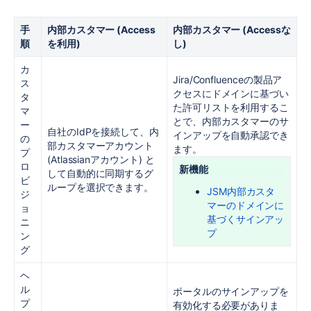
手
内部カスタマー (Access
内部カスタマー (Accessな
順
を利用)
し)
カ
Jira/Confluenceの製品ア
ス
クセスにドメインに基づい
タ
た許可リストを利用するこ
マ
とで、内部カスタマーのサ
ー
自社のIdPを接続して、内
インアップを自動承認でき
の
部カスタマーアカウント
ます。
プ
(Atlassianアカウント) と
ロ
新機能
して自動的に同期するグ
ビ
ループを選択できます。
JSM内部カスタ
ジ
マーのドメインに
ョ
基づくサインアッ
ニ
プ
ン
グ
ヘ
ル
ポータルのサインアップを
プ
有効化する必要がありま