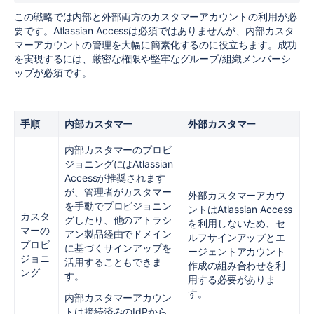
この戦略では内部と外部両方のカスタマーアカウントの利用が必
要です。Atlassian Accessは必須ではありませんが、内部カスタ
マーアカウントの管理を大幅に簡素化するのに役立ちます。成功
を実現するには、厳密な権限や堅牢なグループ/組織メンバーシ
ップが必須です。
手順
内部カスタマー
外部カスタマー
内部カスタマーのプロビ
ジョニングにはAtlassian
Accessが推奨されます
が、管理者がカスタマー
外部カスタマーアカウ
を手動でプロビジョニン
ントはAtlassian Access
カスタ
グしたり、他のアトラシ
を利用しないため、セ
マーの
アン製品経由でドメイン
ルフサインアップとエ
プロビ
に基づくサインアップを
ージェントアカウント
ジョニ
活用することもできま
作成の組み合わせを利
ング
す。
用する必要がありま
す。
内部カスタマーアカウン
トは接続済みのIdPから