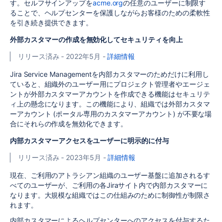
す。セルフサインアップを
acme.org
の任意のユーザーに制限す
ることで、ヘルプセンターを保護しながらお客様のための柔軟性
を引き続き提供できます。
外部カスタマーの作成を無効化してセキュリティを向上
リリース済み - 2022年5月 -
詳細情報
Jira Service Managementを内部カスタマーのためだけに利用し
ていると、組織外のユーザー用にプロジェクト管理者やエージェ
ントが外部カスタマーアカウントを作成できる機能はセキュリテ
ィ上の懸念になります。この機能により、組織では外部カスタマ
ーアカウント (ポータル専用のカスタマーアカウント) が不要な場
合にそれらの作成を無効化できます。
内部カスタマーアクセスをユーザーに明示的に付与
リリース済み - 2023年5月 -
詳細情報
現在、ご利用のアトラシアン組織のユーザー基盤に追加されるす
べてのユーザーが、ご利用の各Jiraサイト内で内部カスタマーに
なります。大規模な組織ではこの仕組みのために制御性が制限さ
れます。
内部カスタマーによるヘルプセンターへのアクセスを付与するた