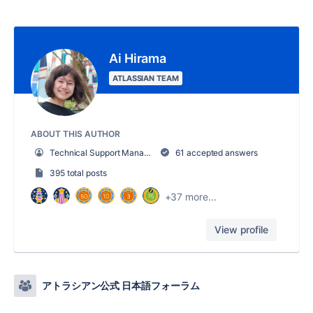
Ai Hirama
ATLASSIAN TEAM
ABOUT THIS AUTHOR
Technical Support Manager
61 accepted answers
395 total posts
+37 more...
View profile
アトラシアン公式 日本語フォーラム