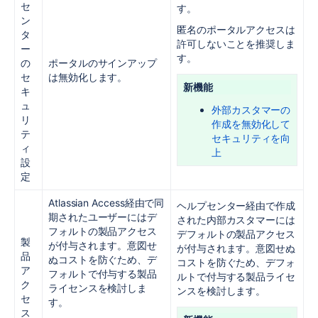
セ
す。
ン
匿名のポータルアクセスは
タ
許可しないことを推奨しま
ー
す。
の
ポータルのサインアップ
セ
は無効化します。
新機能
キ
ュ
外部カスタマーの
リ
作成を無効化して
テ
セキュリティを向
ィ
上
設
定
Atlassian Access経由で同
ヘルプセンター経由で作成
期されたユーザーにはデ
された内部カスタマーには
フォルトの製品アクセス
デフォルトの製品アクセス
製
が付与されます。意図せ
が付与されます。意図せぬ
品
ぬコストを防ぐため、デ
コストを防ぐため、デフォ
ア
フォルトで付与する製品
ルトで付与する製品ライセ
ク
ライセンスを検討しま
ンスを検討します。
セ
す。
ス