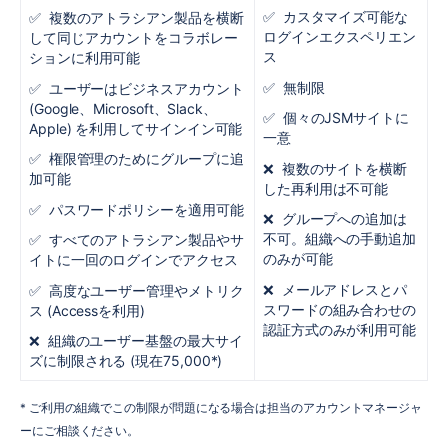
✅ カスタマイズ可能な
✅ 複数のアトラシアン製品を横断
ログインエクスペリエン
して同じアカウントをコラボレー
ス
ションに利用可能
✅ 無制限
✅ ユーザーはビジネスアカウント
(Google、Microsoft、Slack、
✅ 個々のJSMサイトに
Apple) を利用してサインイン可能
一意
✅ 権限管理のためにグループに追
❌ 複数のサイトを横断
加可能
した再利用は不可能
✅ パスワードポリシーを適用可能
❌ グループへの追加は
不可。組織への手動追加
✅ すべてのアトラシアン製品やサ
のみが可能
イトに一回のログインでアクセス
❌ メールアドレスとパ
✅ 高度なユーザー管理やメトリク
スワードの組み合わせの
ス (Accessを利用)
認証方式のみが利用可能
❌ 組織のユーザー基盤の最大サイ
ズに制限される (現在75,000*)
* ご利用の組織でこの制限が問題になる場合は担当のアカウントマネージャ
ーにご相談ください。