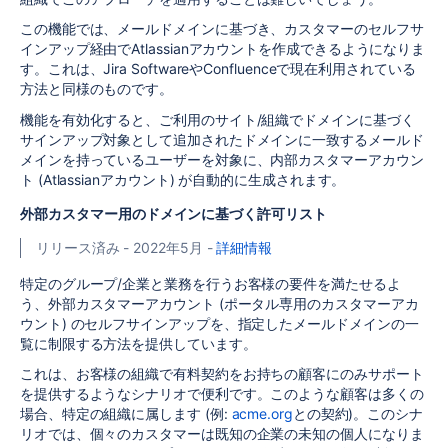
この機能では、メールドメインに基づき、カスタマーのセルフサ
インアップ経由でAtlassianアカウントを作成できるようになりま
す。これは、Jira SoftwareやConfluenceで現在利用されている
方法と同様のものです。
機能を有効化すると、ご利用のサイト/組織でドメインに基づく
サインアップ対象として追加されたドメインに一致するメールド
メインを持っているユーザーを対象に、内部カスタマーアカウン
ト (Atlassianアカウント) が自動的に生成されます。
外部カスタマー用のドメインに基づく許可リスト
リリース済み - 2022年5月 -
詳細情報
特定のグループ/企業と業務を行うお客様の要件を満たせるよ
う、外部カスタマーアカウント (ポータル専用のカスタマーアカ
ウント) のセルフサインアップを、指定したメールドメインの一
覧に制限する方法を提供しています。
これは、お客様の組織で有料契約をお持ちの顧客にのみサポート
を提供するようなシナリオで便利です。このような顧客は多くの
場合、特定の組織に属します (例:
acme.org
との契約)。このシナ
リオでは、個々のカスタマーは既知の企業の未知の個人になりま