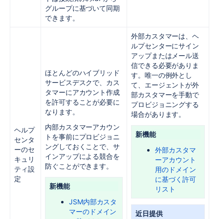
グループに基づいて同期
できます。
外部カスタマーは、ヘ
ルプセンターにサイン
アップまたはメール送
信できる必要がありま
ほとんどのハイブリッド
す。唯一の例外とし
サービスデスクで、カス
て、エージェントが外
タマーにアカウント作成
部カスタマーを手動で
を許可することが必要に
プロビジョニングする
なります。
場合があります。
内部カスタマーアカウン
ヘルプ
新機能
トを事前にプロビジョニ
センタ
ングしておくことで、サ
ーのセ
外部カスタマ
インアップによる競合を
キュリ
ーアカウント
防ぐことができます。
ティ設
用のドメイン
定
に基づく許可
新機能
リスト
JSM内部カスタ
マーのドメイン
近日提供