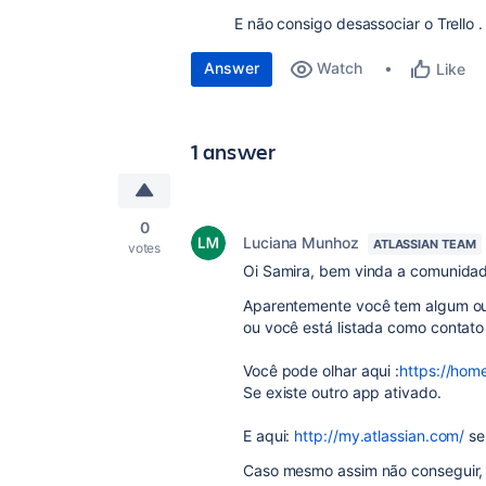
E não consigo desassociar o Trello .
Answer
Watch
Like
1 answer
0
Luciana Munhoz
ATLASSIAN TEAM
votes
Oi Samira, bem vinda a comunidade
Aparentemente você tem algum out
ou você está listada como contato
Você pode olhar aqui :
https://hom
Se existe outro app ativado.
E aqui:
http://my.atlassian.com/
se
Caso mesmo assim não conseguir, 