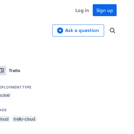
Log in
Sign up
Ask a question
Trello
EPLOYMENT TYPE
CLOUD
AGS
cloud
trello-cloud