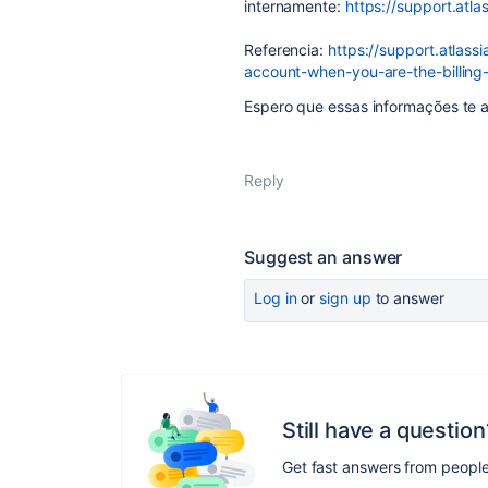
internamente:
https://support.atl
Referencia:
https://support.atlass
account-when-you-are-the-billing-
Espero que essas informações te 
Reply
Suggest an answer
Log in
or
sign up
to answer
Still have a question
Get fast answers from peopl