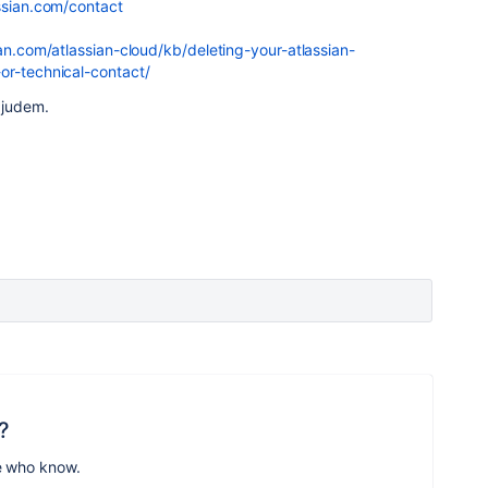
assian.com/contact
ian.com/atlassian-cloud/kb/deleting-your-atlassian-
or-technical-contact/
ajudem.
?
e who know.