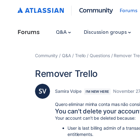
Community
Forums
Forums
Q&A
Discussion groups
Community
Q&A
Trello
Questions
Remover Trel
Remover Trello
Samira Volpe
November 27
I'M NEW HERE
Quero eliminar minha conta mas não consi
You can't delete your accoun
Your account can't be deleted because:
User is last billing admin of a tran
entitlements.