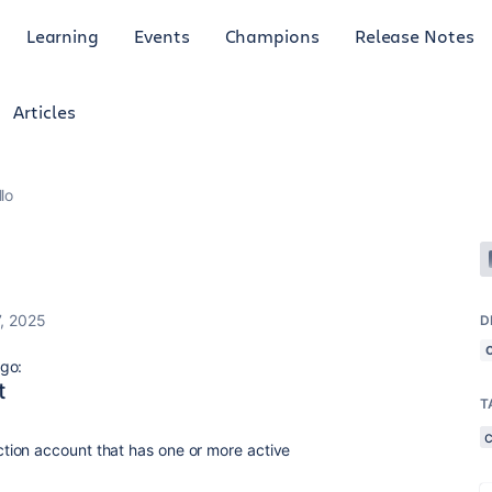
Learning
Events
Champions
Release Notes
Articles
lo
, 2025
D
go:
t
T
saction account that has one or more active