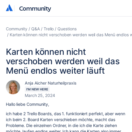
Community
Community
Community
Q&A
Trello
Questions
Karten können nicht verschoben werden weil das Menü endlos we
Karten können nicht
verschoben werden weil das
Menü endlos weiter läuft
Anja Aicher Naturheilpraxis
I'M NEW HERE
March 25, 2024
Hallo liebe Community,
ich habe 2 Trello Boards, das 1. funktioniert perfekt, aber wenn
ich beim 2. Board Karten verschieben möchte, macht das
Probleme. Die einzelnen Ordner, in die ich die Karte ziehen
möchte, laufen endlos weiter. Ich kann die Karten also immer