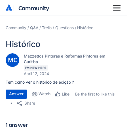
Community
Community
Community
Q&A
Trello
Questions
Histórico
Histórico
Mazzettos Pinturas e Reformas Pintores em
Curitiba
I'M NEW HERE
April 12, 2024
Tem como ver o histórico de edição ?
Answer
Watch
Be the first to like this
Like
Share
1 answer