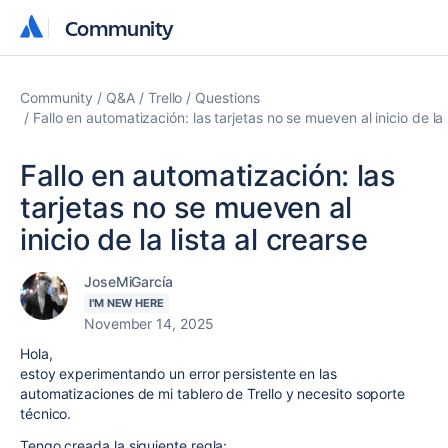
Community
Community
Community
Q&A
Trello
Questions
Fallo en automatización: las tarjetas no se mueven al inicio de la 
Fallo en automatización: las
tarjetas no se mueven al
inicio de la lista al crearse
JoseMiGarcía
I'M NEW HERE
November 14, 2025
Hola,
estoy experimentando un error persistente en las
automatizaciones de mi tablero de Trello y necesito soporte
técnico.
Tengo creada la siguiente regla: