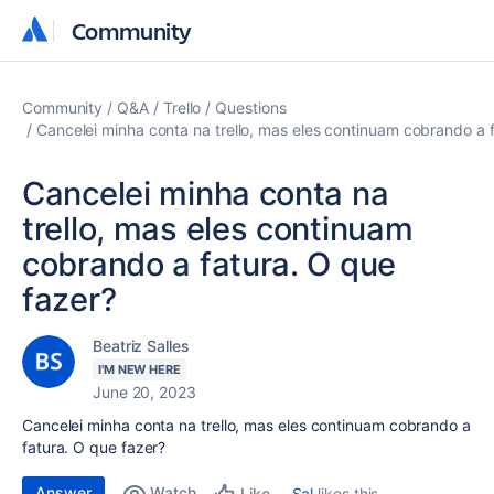
Community
Community
Community
Q&A
Trello
Questions
Cancelei minha conta na trello, mas eles continuam cobrando a 
Cancelei minha conta na
trello, mas eles continuam
cobrando a fatura. O que
fazer?
Beatriz Salles
I'M NEW HERE
June 20, 2023
Cancelei minha conta na trello, mas eles continuam cobrando a
fatura. O que fazer?
Answer
Watch
Sal
likes this
Like