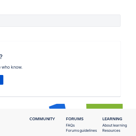
?
e who know.
COMMUNITY
FORUMS
LEARNING
FAQs
About learning
Forums guidelines
Resources