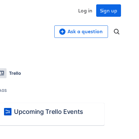
Log in
Sign up
Ask a question
Trello
AGS
Upcoming Trello Events