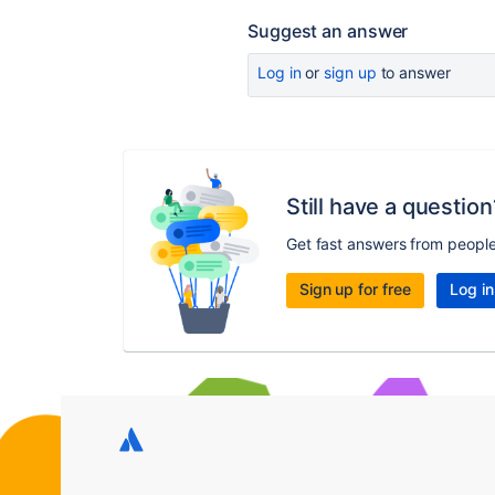
Suggest an answer
Log in
or
sign up
to answer
Still have a question
Get fast answers from peopl
Sign up for free
Log in