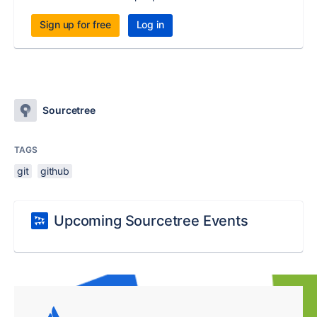
Sign up for free
Log in
Sourcetree
TAGS
git
github
Upcoming Sourcetree Events