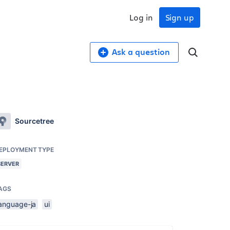
Log in
Sign up
Ask a question
Sourcetree
EPLOYMENT TYPE
SERVER
AGS
language-ja
ui