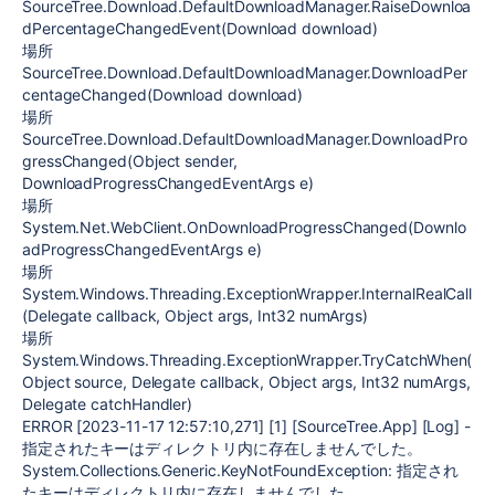
SourceTree.Download.DefaultDownloadManager.RaiseDownloa
dPercentageChangedEvent(Download download)
場所
SourceTree.Download.DefaultDownloadManager.DownloadPer
centageChanged(Download download)
場所
SourceTree.Download.DefaultDownloadManager.DownloadPro
gressChanged(Object sender,
DownloadProgressChangedEventArgs e)
場所
System.Net.WebClient.OnDownloadProgressChanged(Downlo
adProgressChangedEventArgs e)
場所
System.Windows.Threading.ExceptionWrapper.InternalRealCall
(Delegate callback, Object args, Int32 numArgs)
場所
System.Windows.Threading.ExceptionWrapper.TryCatchWhen(
Object source, Delegate callback, Object args, Int32 numArgs,
Delegate catchHandler)
ERROR [2023-11-17 12:57:10,271] [1] [SourceTree.App] [Log] -
指定されたキーはディレクトリ内に存在しませんでした。
System.Collections.Generic.KeyNotFoundException: 指定され
たキーはディレクトリ内に存在しませんでした。