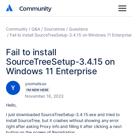
Community
Community
Community
Q&A
Sourcetree
Questions
Fail to install SourceTreeSetup-3.4.15 on Windows 11 Enterprise
Fail to install
SourceTreeSetup-3.4.15 on
Windows 11 Enterprise
yoomatsuo
I'M NEW HERE
November 16, 2023
Hello,
I just downloaded SourceTreeSetup-3.4.15.exe and tried to
install SourceTree, but it crashes without showing any error
right after asking Proxy info and filling it after clicking a next
button on the screen of Registration.