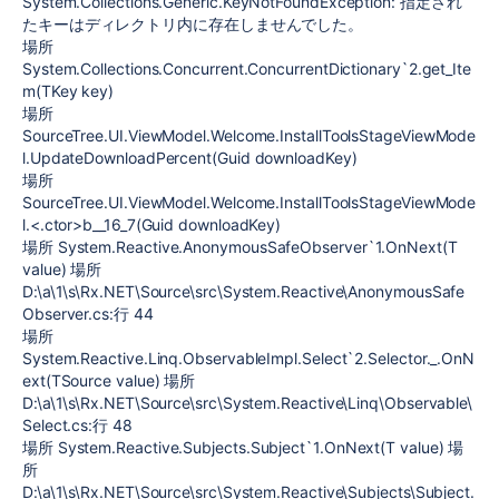
System.Collections.Generic.KeyNotFoundException: 指定され
たキーはディレクトリ内に存在しませんでした。
場所
System.Collections.Concurrent.ConcurrentDictionary`2.get_Ite
m(TKey key)
場所
SourceTree.UI.ViewModel.Welcome.InstallToolsStageViewMode
l.UpdateDownloadPercent(Guid downloadKey)
場所
SourceTree.UI.ViewModel.Welcome.InstallToolsStageViewMode
l.<.ctor>b__16_7(Guid downloadKey)
場所 System.Reactive.AnonymousSafeObserver`1.OnNext(T
value) 場所
D:\a\1\s\Rx.NET\Source\src\System.Reactive\AnonymousSafe
Observer.cs:行 44
場所
System.Reactive.Linq.ObservableImpl.Select`2.Selector._.OnN
ext(TSource value) 場所
D:\a\1\s\Rx.NET\Source\src\System.Reactive\Linq\Observable\
Select.cs:行 48
場所 System.Reactive.Subjects.Subject`1.OnNext(T value) 場
所
D:\a\1\s\Rx.NET\Source\src\System.Reactive\Subjects\Subject.