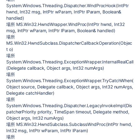
System.Windows.Threading.Dispatcher.WndProcHook(IntPtr
hwnd, Int32 msg, IntPtr wParam, IntPtr lParam, Boolean&
handled)
場所 MS.Win32.HwndWrapper.WndProc(IntPtr hwnd, Int32
msg, IntPtr wParam, IntPtr lParam, Boolean& handled)
場所
MS.Win32.HwndSubclass.DispatcherCallbackOperation(Objec
t o)
場所
System.Windows.Threading.ExceptionWrapper.InternalRealCall
(Delegate callback, Object args, Int32 numArgs)
場所
System.Windows.Threading.ExceptionWrapper.TryCatchWhen(
Object source, Delegate callback, Object args, Int32 numArgs,
Delegate catchHandler)
場所
System.Windows.Threading.Dispatcher.LegacyInvokeImpl(Dis
patcherPriority priority, TimeSpan timeout, Delegate method,
Object args, Int32 numArgs)
場所 MS.Win32.HwndSubclass.SubclassWndProc(IntPtr hwnd,
Int32 msg, IntPtr wParam, IntPtr lParam)
場所