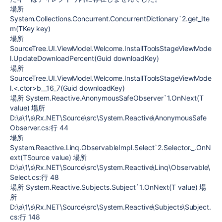
場所
System.Collections.Concurrent.ConcurrentDictionary`2.get_Ite
m(TKey key)
場所
SourceTree.UI.ViewModel.Welcome.InstallToolsStageViewMode
l.UpdateDownloadPercent(Guid downloadKey)
場所
SourceTree.UI.ViewModel.Welcome.InstallToolsStageViewMode
l.<.ctor>b__16_7(Guid downloadKey)
場所 System.Reactive.AnonymousSafeObserver`1.OnNext(T
value) 場所
D:\a\1\s\Rx.NET\Source\src\System.Reactive\AnonymousSafe
Observer.cs:行 44
場所
System.Reactive.Linq.ObservableImpl.Select`2.Selector._.OnN
ext(TSource value) 場所
D:\a\1\s\Rx.NET\Source\src\System.Reactive\Linq\Observable\
Select.cs:行 48
場所 System.Reactive.Subjects.Subject`1.OnNext(T value) 場
所
D:\a\1\s\Rx.NET\Source\src\System.Reactive\Subjects\Subject.
cs:行 148