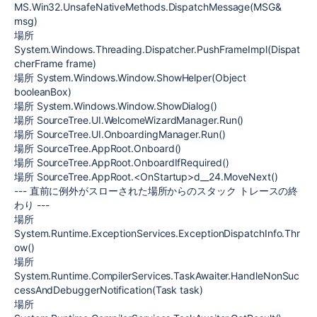
MS.Win32.UnsafeNativeMethods.DispatchMessage(MSG&
msg)
場所
System.Windows.Threading.Dispatcher.PushFrameImpl(Dispat
cherFrame frame)
場所 System.Windows.Window.ShowHelper(Object
booleanBox)
場所 System.Windows.Window.ShowDialog()
場所 SourceTree.UI.WelcomeWizardManager.Run()
場所 SourceTree.UI.OnboardingManager.Run()
場所 SourceTree.AppRoot.Onboard()
場所 SourceTree.AppRoot.OnboardIfRequired()
場所 SourceTree.AppRoot.<OnStartup>d__24.MoveNext()
--- 直前に例外がスローされた場所からのスタック トレースの終
わり ---
場所
System.Runtime.ExceptionServices.ExceptionDispatchInfo.Thr
ow()
場所
System.Runtime.CompilerServices.TaskAwaiter.HandleNonSuc
cessAndDebuggerNotification(Task task)
場所