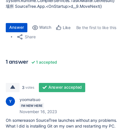
System.Runtime.CompilerServices.TaskAwaiter.GetResult()
場所 SourceTree.App.<OnStartup>d__9.MoveNext()
Answer
Watch
Be the first to like this
Like
Share
1 answer
1 accepted
Answer accepted
3
votes
yoomatsuo
I'M NEW HERE
November 16, 2023
Oh somereason SourceTree launches without any problems.
What I did is installing Git on my own and restarting my PC.