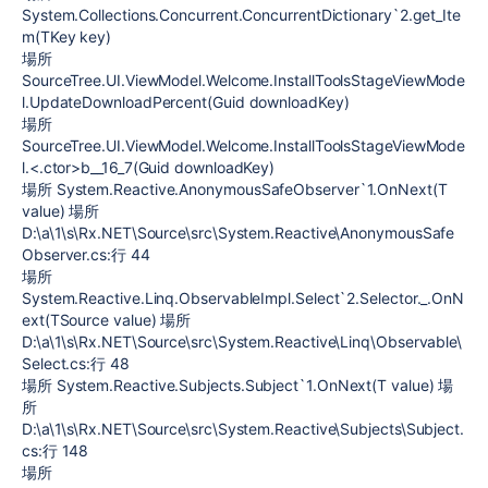
System.Collections.Concurrent.ConcurrentDictionary`2.get_Ite
m(TKey key)
場所
SourceTree.UI.ViewModel.Welcome.InstallToolsStageViewMode
l.UpdateDownloadPercent(Guid downloadKey)
場所
SourceTree.UI.ViewModel.Welcome.InstallToolsStageViewMode
l.<.ctor>b__16_7(Guid downloadKey)
場所 System.Reactive.AnonymousSafeObserver`1.OnNext(T
value) 場所
D:\a\1\s\Rx.NET\Source\src\System.Reactive\AnonymousSafe
Observer.cs:行 44
場所
System.Reactive.Linq.ObservableImpl.Select`2.Selector._.OnN
ext(TSource value) 場所
D:\a\1\s\Rx.NET\Source\src\System.Reactive\Linq\Observable\
Select.cs:行 48
場所 System.Reactive.Subjects.Subject`1.OnNext(T value) 場
所
D:\a\1\s\Rx.NET\Source\src\System.Reactive\Subjects\Subject.
cs:行 148
場所