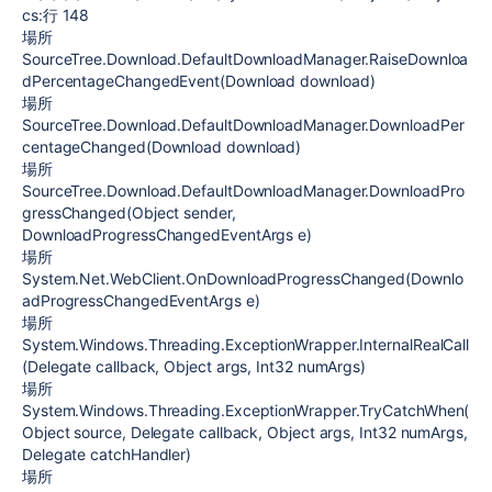
cs:行 148
場所
SourceTree.Download.DefaultDownloadManager.RaiseDownloa
dPercentageChangedEvent(Download download)
場所
SourceTree.Download.DefaultDownloadManager.DownloadPer
centageChanged(Download download)
場所
SourceTree.Download.DefaultDownloadManager.DownloadPro
gressChanged(Object sender,
DownloadProgressChangedEventArgs e)
場所
System.Net.WebClient.OnDownloadProgressChanged(Downlo
adProgressChangedEventArgs e)
場所
System.Windows.Threading.ExceptionWrapper.InternalRealCall
(Delegate callback, Object args, Int32 numArgs)
場所
System.Windows.Threading.ExceptionWrapper.TryCatchWhen(
Object source, Delegate callback, Object args, Int32 numArgs,
Delegate catchHandler)
場所