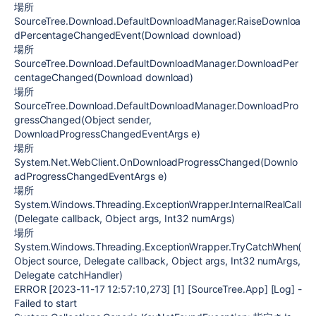
場所
SourceTree.Download.DefaultDownloadManager.RaiseDownloa
dPercentageChangedEvent(Download download)
場所
SourceTree.Download.DefaultDownloadManager.DownloadPer
centageChanged(Download download)
場所
SourceTree.Download.DefaultDownloadManager.DownloadPro
gressChanged(Object sender,
DownloadProgressChangedEventArgs e)
場所
System.Net.WebClient.OnDownloadProgressChanged(Downlo
adProgressChangedEventArgs e)
場所
System.Windows.Threading.ExceptionWrapper.InternalRealCall
(Delegate callback, Object args, Int32 numArgs)
場所
System.Windows.Threading.ExceptionWrapper.TryCatchWhen(
Object source, Delegate callback, Object args, Int32 numArgs,
Delegate catchHandler)
ERROR [2023-11-17 12:57:10,273] [1] [SourceTree.App] [Log] -
Failed to start