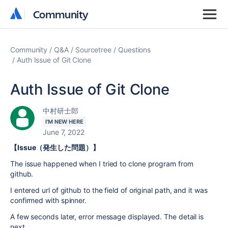
Community
Community
Community
Q&A
Sourcetree
Questions
Auth Issue of Git Clone
Auth Issue of Git Clone
中村研士郎
I'M NEW HERE
June 7, 2022
【Issue（発生した問題）】
The issue happened when I tried to clone program from
github.
I entered url of github to the field of original path, and it was
confirmed with spinner.
A few seconds later, error message displayed. The detail is
next.