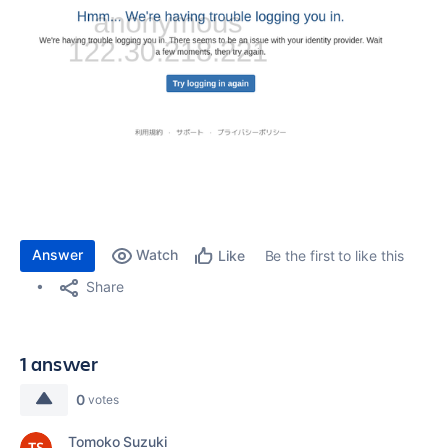
Answer
Watch
Be the first to like this
Like
Share
1 answer
0
votes
Tomoko Suzuki