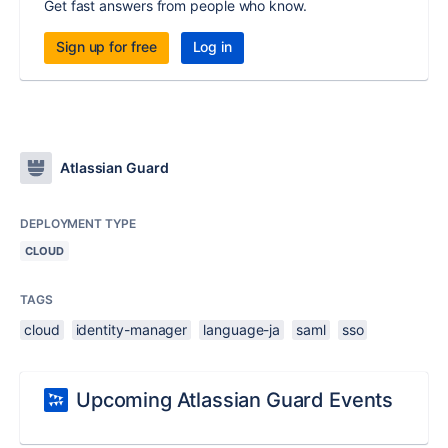
Get fast answers from people who know.
Sign up for free
Log in
Atlassian Guard
DEPLOYMENT TYPE
CLOUD
TAGS
cloud
identity-manager
language-ja
saml
sso
Upcoming Atlassian Guard Events