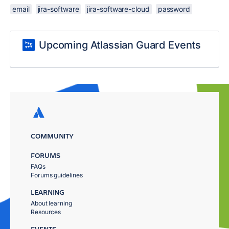
email
jira-software
jira-software-cloud
password
Upcoming Atlassian Guard Events
COMMUNITY
FORUMS
FAQs
Forums guidelines
LEARNING
About learning
Resources
EVENTS